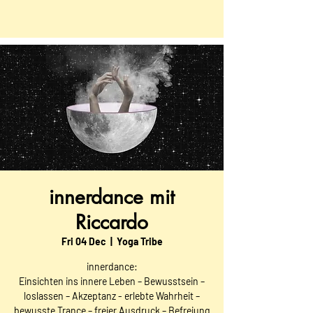
innerdance mit
Riccardo
Fri 04 Dec
  |  
Yoga Tribe
innerdance:
Einsichten ins innere Leben – Bewusstsein –
loslassen – Akzeptanz - erlebte Wahrheit –
bewusste Trance – freier Ausdruck – Befreiung