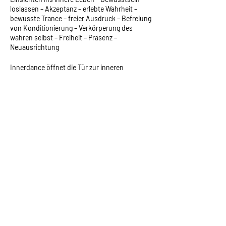
loslassen – Akzeptanz - erlebte Wahrheit –
bewusste Trance – freier Ausdruck – Befreiung
von Konditionierung – Verkörperung des
wahren selbst – Freiheit – Präsenz –
Neuausrichtung
Innerdance öffnet die Tür zur inneren
Wahrheit und wenn erlaubt, können wir sogar
darüber hinausgehen. ID hat nichts mit tanzen
zu tun und doch können sich spontane
Bewegungen ergeben.
In dieser Session eröffnen wir einen sicheren
Raum des tiefen Vertrauens und der
contact
Erlaubnis. In diesem Zustand entfaltet sich
der Tanz der drei äußeren Einflüsse: Klang,
Riccardo Del Pedro Pera
Berührung und Sprache und der drei inneren
@ Yoga Tribe
Haltungen: Bewusstsein, Vertrauen und
Schulhausstrasse 18, 3900 Brig
Hingabe. Erlange Einblicke in deine innere
Tiefe und erkunde sie wie ein unschuldiges
Kind mit Neugierde. Dein Bewusstsein wird
hello@riccardosun.com
Licht auf den vor dir liegenden Weg scheinen,
+41 79 501 24 26
und dies ermöglicht dir bahnbrechende
Einsichten. Durch diese Erkennung wird